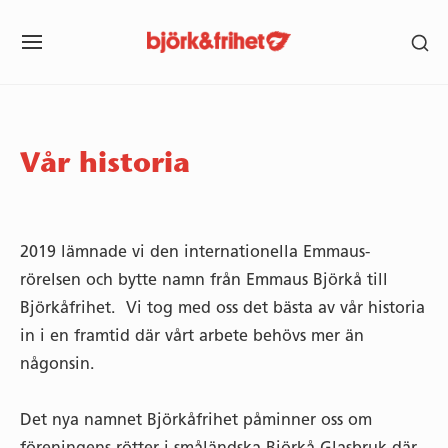
Skip
SH
to
SITE
SE
content
NAVIGATION
SI
Site Navigation
SUBMENU
SUBMENU
SUBMENU
SUBMENU
SUBMENU
SUBMENU
Vår historia
2019 lämnade vi den internationella Emmaus-
rörelsen och bytte namn från Emmaus Björkå till
Björkåfrihet. Vi tog med oss det bästa av vår historia
in i en framtid där vårt arbete behövs mer än
någonsin.
Det nya namnet Björkåfrihet påminner oss om
föreningens rötter i småländska Björkå Glasbruk där