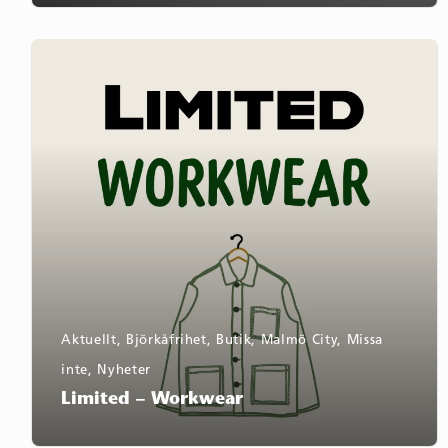
Limited
–
Workwear
Aktuellt
,
Björkåfrihet
,
Butik
,
Malmö City
,
Missa
inte
,
Nyheter
Limited – Workwear