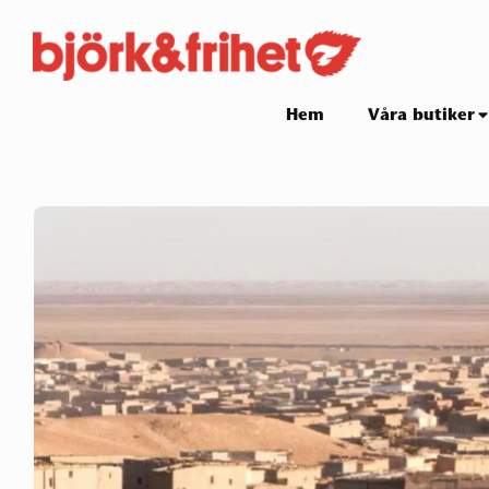
Skip
to
content
Site
Hem
Våra butiker
Navigation