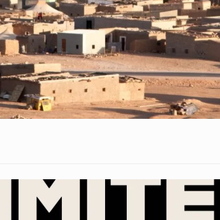
Homepage
Above
Content
Widget
Area