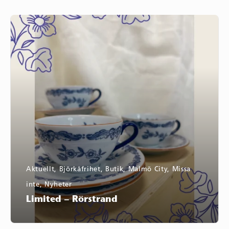
Limited
–
Rörstrand
Aktuellt
,
Björkåfrihet
,
Butik
,
Malmö City
,
Missa
inte
,
Nyheter
Limited – Rörstrand