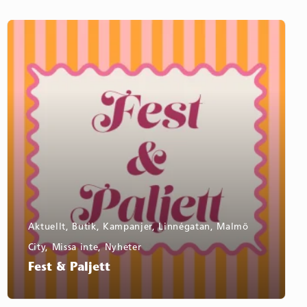
Fest
&
Paljett
Aktuellt
,
Butik
,
Kampanjer
,
Linnégatan
,
Malmö
City
,
Missa inte
,
Nyheter
Fest & Paljett