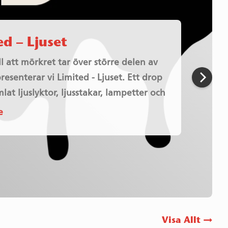
ed – Guldkorn inredning
ed – Heritage
ed – Workwear
ed – Ljuset
l att mörkret tar över större delen av
NEXT
resenterar vi Limited - Ljuset. Ett drop
SLID
mlat ljuslyktor, ljusstakar, lampetter och
Limited
e
Limited
Limited
e
e
–
Limited
–
–
e
Ljuset
–
Heritage
Workwear
Guldkorn
inredning
Visa Allt