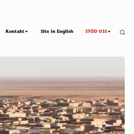
SHO
Kontakt
Site in English
STÖD OSS
SEC
SID