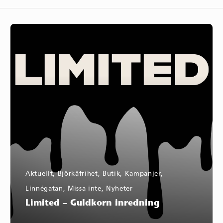
Limited
–
Guldkorn
inredning
Aktuellt
,
Björkåfrihet
,
Butik
,
Kampanjer
,
Linnégatan
,
Missa inte
,
Nyheter
Limited – Guldkorn inredning