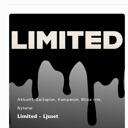
Limited
–
Ljuset
Aktuellt
,
Backaplan
,
Kampanjer
,
Missa inte
,
Nyheter
Limited – Ljuset