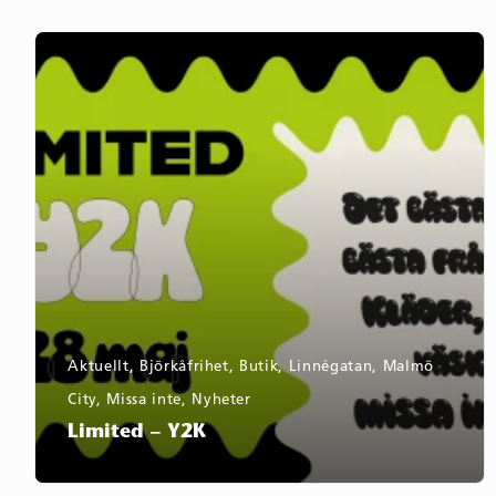
Limited
–
Y2K
Aktuellt
,
Björkåfrihet
,
Butik
,
Linnégatan
,
Malmö
City
,
Missa inte
,
Nyheter
Limited – Y2K