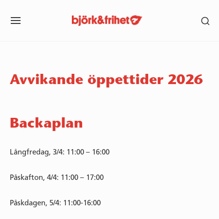
Skip
SH
to
SITE
SE
content
NAVIGATION
SI
Site Navigation
SUBMENU
SUBMENU
SUBMENU
SUBMENU
SUBMENU
SUBMENU
Avvikande öppettider 2026
Backaplan
Långfredag, 3/4: 11:00 – 16:00
Påskafton, 4/4: 11:00 – 17:00
Påskdagen, 5/4: 11:00-16:00