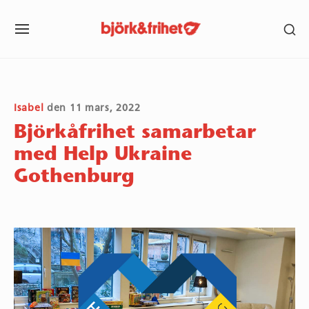
Skip
SH
to
SITE
SE
content
NAVIGATION
SI
Site Navigation
SUBMENU
SUBMENU
SUBMENU
SUBMENU
SUBMENU
SUBMENU
Isabel
den
11 mars, 2022
Björkåfrihet samarbetar
med Help Ukraine
Gothenburg