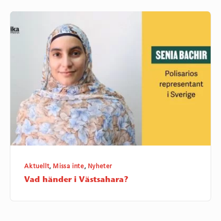
Vad
händer
i
Västsahara?
Aktuellt
,
Missa inte
,
Nyheter
Vad händer i Västsahara?