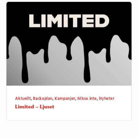
Limited
–
Ljuset
Aktuellt
,
Backaplan
,
Kampanjer
,
Missa inte
,
Nyheter
Limited – Ljuset