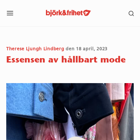
Skip
SH
to
SITE
SE
content
NAVIGATION
SI
Site Navigation
SUBMENU
SUBMENU
SUBMENU
SUBMENU
SUBMENU
SUBMENU
Therese Ljungh Lindberg
den
18 april, 2023
Essensen av hållbart mode