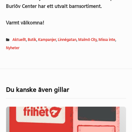
Burlöv Center har ett utvalt barnsortiment.
Varmt välkomna!
Aktuellt
,
Butik
,
Kampanjer
,
Linnégatan
,
Malmö City
,
Missa inte
,
Nyheter
Du kanske även gillar
Avslutad
insamling
Södra