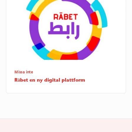
digital
plattform
Missa inte
Rābet en ny digital plattform