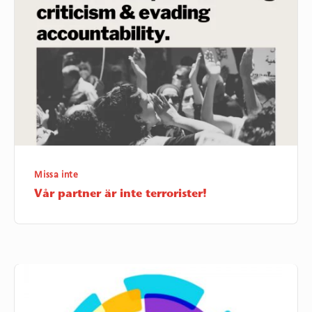
är
inte
terrorister!
Missa inte
Vår partner är inte terrorister!
Rābet
en
ny