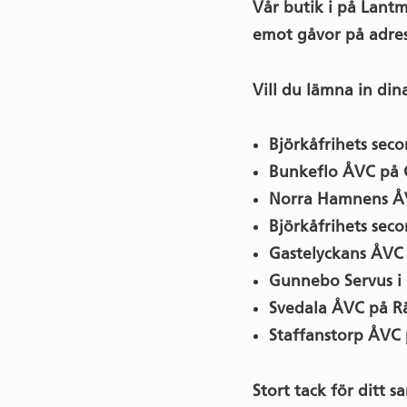
Vår butik i på Lantm
emot gåvor på adre
Vill du lämna in dina
Björkåfrihets sec
Bunkeflo ÅVC på 
Norra Hamnens Å
Björkåfrihets sec
Gastelyckans ÅVC 
Gunnebo Servus i
Svedala ÅVC på R
Staffanstorp ÅVC 
Stort tack för ditt 