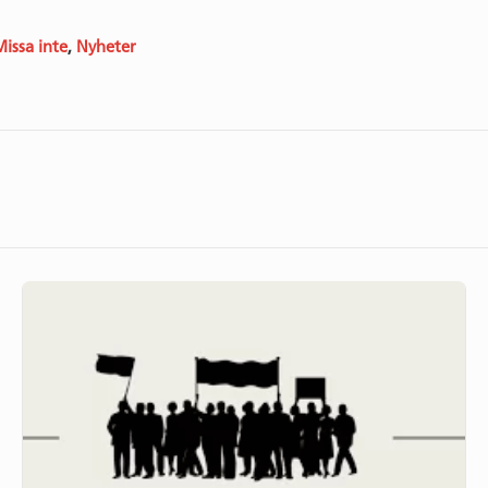
issa inte
,
Nyheter
Vår
partner
UPWC
attackerade
av
israeliska