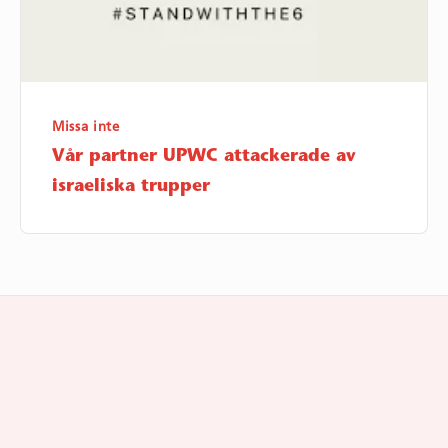
trupper
Missa inte
Vår partner UPWC attackerade av
israeliska trupper
Footer
Widget
Area