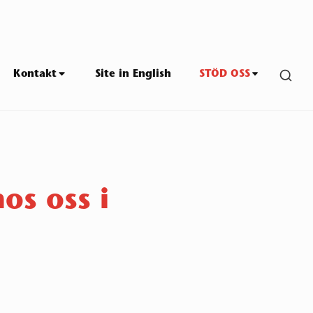
SHO
Kontakt
Site in English
STÖD OSS
SEC
SID
os oss i