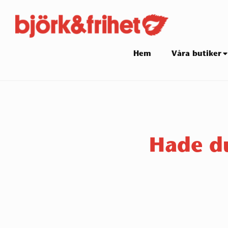
Skip
to
content
Site
Hem
Våra butiker
Navigation
Hade du