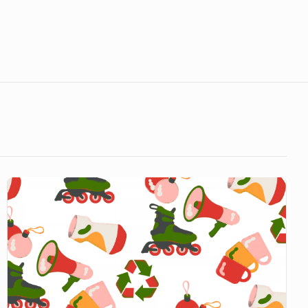
Flytande
insamling