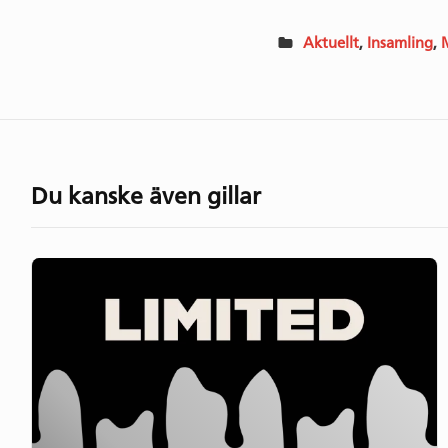
Aktuellt
,
Insamling
,
M
Du kanske även gillar
Limited
–
Heritage