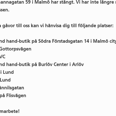
annagatan 59 i Malmö har stängt. Vi har inte längre 
ssen.
 gåvor till oss kan vi hänvisa dig till följande platser:
ond hand-butik på Södra Förstadsgatan 14 i Malmö cit
Gottorpsvägen
VC
ond hand-butik på Burlöv Center i Arlöv
i Lund
 Lund
ännilsgatan
på Flisvägen
samarbete!