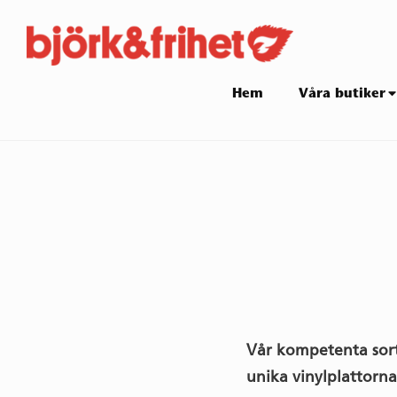
Skip
to
content
Site
Hem
Våra butiker
Navigation
Vår kompetenta sort
unika vinylplattorna