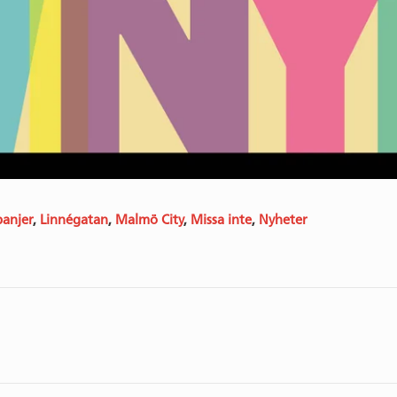
anjer
,
Linnégatan
,
Malmö City
,
Missa inte
,
Nyheter