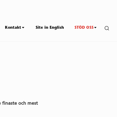
SHO
Kontakt
Site in English
STÖD OSS
SEC
SID
 finaste och mest