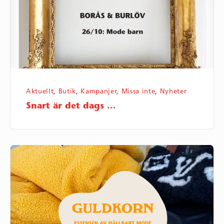
Aktuellt
,
Butik
,
Kampanjer
,
Missa inte
,
Nyheter
Snart är det dags …
Essensen
av
hållbart
mode