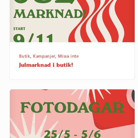
Butik
,
Kampanjer
,
Missa inte
Julmarknad i butik!
Fotodagar