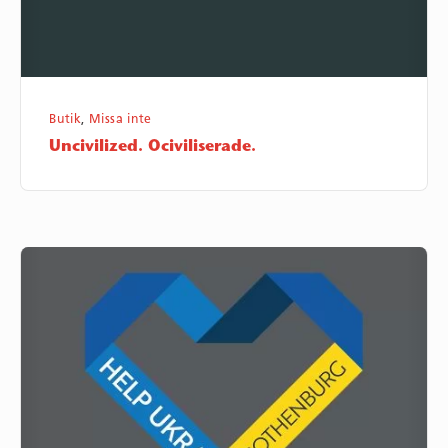
Butik
,
Missa inte
Uncivilized. Ociviliserade.
Björkåfrihet
samarbetar
med
Help
Ukraine
Gothenburg