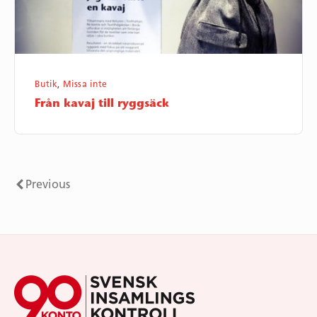
Butik
,
Missa inte
Från kavaj till ryggsäck
Sidnumrering
Previous
Previous
för
inlägg
Footer
Widget