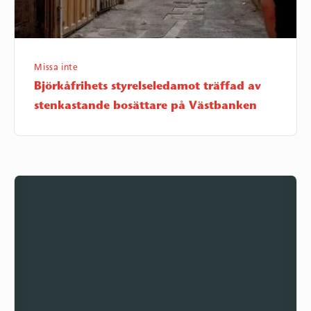
Missa inte
Björkåfrihets styrelseledamot träffad av
stenkastande bosättare på Västbanken
Uncivilized.
Ociviliserade.