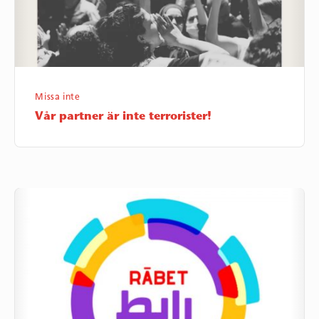
Missa inte
Vår partner är inte terrorister!
Rābet
en
ny
digital
plattform