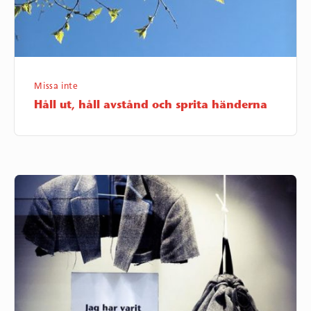
Missa inte
Håll ut, håll avstånd och sprita händerna
Från
kavaj
till
ryggsäck