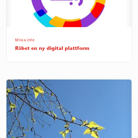
Missa inte
Rābet en ny digital plattform
Håll
ut,
håll
avstånd
och
sprita
händerna