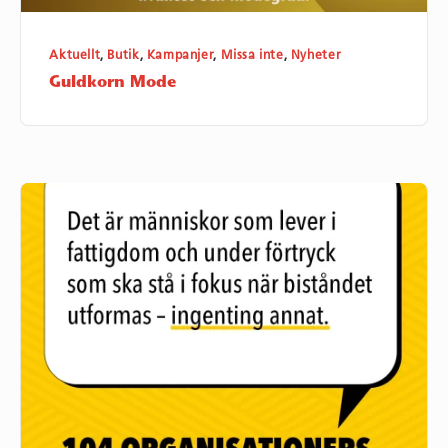
Aktuellt
,
Butik
,
Kampanjer
,
Missa inte
,
Nyheter
Guldkorn Mode
Vi
vill
att
regeringen
tar
vår
oro
på
allvar!