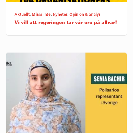
Aktuellt
,
Missa inte
,
Nyheter
,
Opinion & analys
Vi vill att regeringen tar vår oro på allvar!
Vad
händer
i
Västsahara?